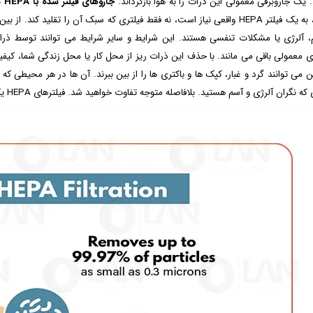
 یک جاروبرقی معمولی این ذرات را به هوا بازگرداند.
جاروهای فیلتر شده با HEPA
به
کارایی، به یک فیلتر HEPA واقعی نیاز است، نه فقط فیلتری که سبک آن را تقلید ک
، آلرژی یا مشکلات تنفسی هستند. این شرایط و سایر شرایط می توانند توسط ذر
ی معمولی باقی می مانند. با حذف این ذرات ریز از محل کار یا محل زندگی شما، کیفی
 می توانند گرد و غبار، کپک ها و باکتری ها را از بین ببرند. آن ها در هر محیطی که
گران آلرژی و آسم هستید. بلافاصله متوجه تفاوت خواهید شد. فیلترهای HEPA یک راه ساده برای ارائه هوای تمیزتر و آرامش خاطر هستند.