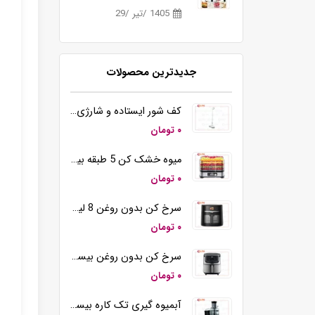
1405 /تیر /29
جدیدترین محصولات
کف شور ایستاده و شارژی بیسمارک مدل BM5510
۰ تومان
میوه خشک کن 5 طبقه بیسمارک مدل BM3004
۰ تومان
سرخ کن بدون روغن 8 لیتری بیسمارک مدل BM3570
۰ تومان
سرخ کن بدون روغن بیسمارک مدل BM-3558
۰ تومان
آبمیوه گیری تک کاره بیسمارک مدل BM2360