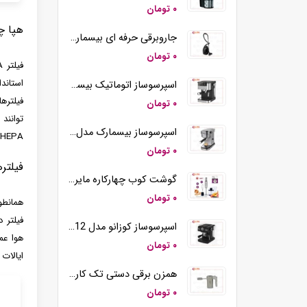
۰ تومان
هپا 
جاروبرقی حرفه ای بیسمارک مدل BM2109
۰ تومان
اسپرسوساز اتوماتیک بیسمارک مدل BM2290
۰ تومان
اسپرسوساز بیسمارک مدل BM2260
HEPA خارج شوند.
۰ تومان
فیلترهای HEPA در مقاب
گوشت کوب چهارکاره مایر مدل MR-194
۰ تومان
فیلتر 
اسپرسوساز کوزانو مدل KM12
۰ تومان
ایالات متحده (DOE) است که تو
همزن برقی دستی تک کاره کوزانو مدل HM212
۰ تومان