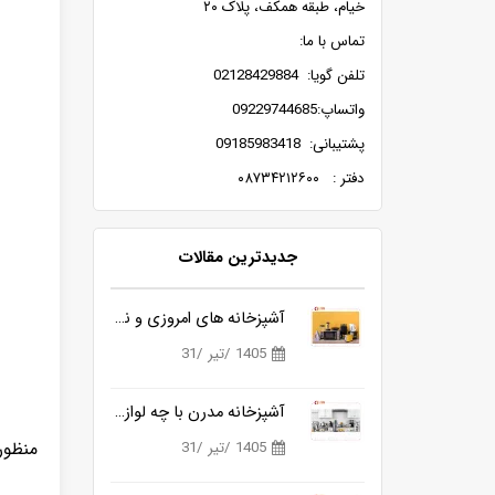
خیام، طبقه همکف، پلاک ۲۰
تماس با ما:
تلفن گویا: 02128429884
واتساپ:09229744685
پشتیبانی: 09185983418
دفتر : ۰۸۷۳۴۲۱۲۶۰۰
جدیدترین مقالات
آشپزخانه های امروزی و نیاز به ابزارهای هوشمندتر
1405 /تیر /31
آشپزخانه مدرن با چه لوازمی کامل می شود؟
منظور از فیلتر HEPA د
1405 /تیر /31