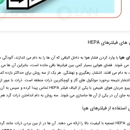
های فیلترهای HEPA
ای هپا
با وارد کردن فشار هوا به داخل الیافی که آن ها را به دام می اندازند، آلودگی 
می شوند. فضای هوایی بسیار کمی بین فیلترها باقی مانده است، بنابراین آن ها می 
به دام می افتند: انتشار، رهگیری و نهفتگی. هر یک از سه روش برای حداکثر بازده کمی
انتشار نتیجه برخورد مولکول های گاز و کوچکترین ذرات منطقه است. ذرات با عبور از ف
ذرات پیرو جریان هوای طبیعی با یکی از الیاف فیلتر 
ه جای آن در یکی از آن ها جاسازی می شوند. سه روش به دام انداختن ذرات گرد هم می آیند تا حداقل 99.97 درص
 استفاده از فیلترهای هپا
فیلترهای HEPA تصفیه با کیفیت بالا را ارائه می دهند. آن ها در از بین بردن ذرات ما