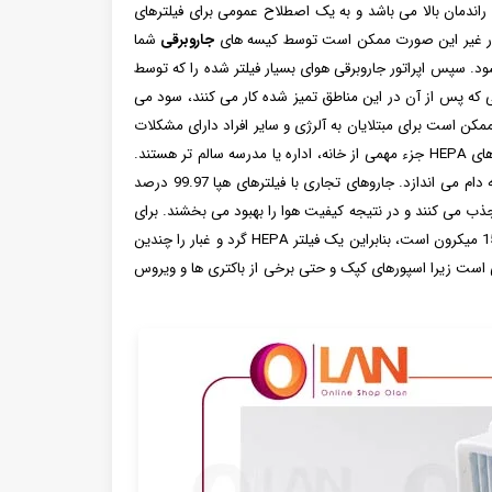
Hi" است که به معنی هوای ذرات با راندمان بالا می باشد و به یک اصطلاح عمومی برای فیلترهای
جاروبرقی
شما
شود. سپس اپراتور جاروبرقی هوای بسیار فیلتر شده را که توسط
که پس از آن در این مناطق تمیز شده کار می کنند، سود می
 ذرات ریز را به دام می اندازند که ممکن است برای مبتلایان به آلرژی و سایر افراد دارای مشکلات
سلامتی مشکل ایجاد کند. و اگر آلرژی حاد، آسم، COPD یا سایر شرایط تنفسی دارید، فیلترهای HEPA جزء مهمی از خانه، اداره یا مدرسه سالم ‌تر هستند.
با فشار دادن هوا به داخل یک توری ظریف کار می کند که ذرات مضر را به دام می اندازد. جاروهای تجاری با فیلترهای هپا 99.97 درصد
 غبار، شوره حیوانات، دود، کپک و سایر مواد آلرژی زا را تا 0.3 میکرون جذب می کنند و در نتیجه کیفیت هوا را بهبود می بخشند. برای
در نظر گرفتن 0.3 میکرون، لازم به یادآوری است که قطر موی معمولی انسان تقریباً 50 تا 150 میکرون است، بنابراین یک فیلتر HEPA گرد و غبار را چندین
بسیار بهداشتی تر از فیلتر معمولی است زیرا اسپورهای کپک و حتی برخی از باکتری ها و ویروس