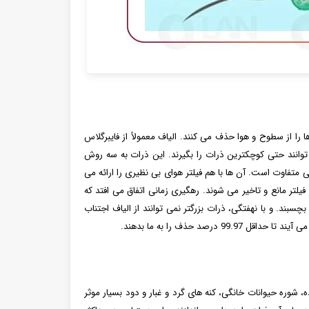
ها را از سطوح و هوا حذف می کنند. الیاف معمولاً از فایبرگلاس
توانند حتی کوچکترین ذرات را بگیرند. این ذرات به سه روش
 متفاوت است. آن ها با هم فیلتر هوای بی نظیری را ارائه می
یلتر مانع و تاخیر می شوند. رهگیری زمانی اتفاق می افتد که
HEPA تماس پیدا کرده و سپس به آن بچسبند. و با نهفتگی، ذرات بزرگتر نمی توانند از الیاف اجتناب
د حذف را به ما بدهند.
نند گرده، شوره حیوانات خانگی، کنه های گرد و غبار و دود بسیار موثر