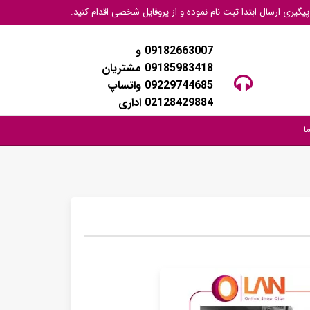
گیری ارسال ابتدا ثبت نام نموده و از پروفایل شخصی اقدام کنید.
09182663007 و
09185983418 مشتریان
09229744685 واتساپ
02128429884 اداری
ا