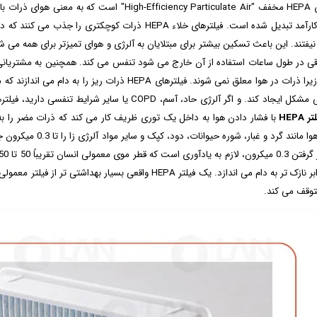
کلمه ی HEPA مخفف "gh-Efficiency Particulate Air
ل شده است. فیلترهای خلاء HEPA ذرات کوچکتری را جذب می کنند که در غیر این صورت ممکن است توسط کیسه های
 نیفتند. این باعث تسکین بیشتر برای مبتلایان به آلرژی و هوای تمیزتر برای همه می 
قی در طول ساعات استفاده از آن خارج می شود تنفس می کند. همچنین به مشتریانی 
رساند زیرا ذرات در هوا معلق نمی شوند. فیلترهای HEPA
ر HEPA
ذرات هوا مانند گرد و
صد برابر نازک ‌تر به دام می ‌اندازد. یک فیلتر HEPA واقعی 
متوقف می کند.