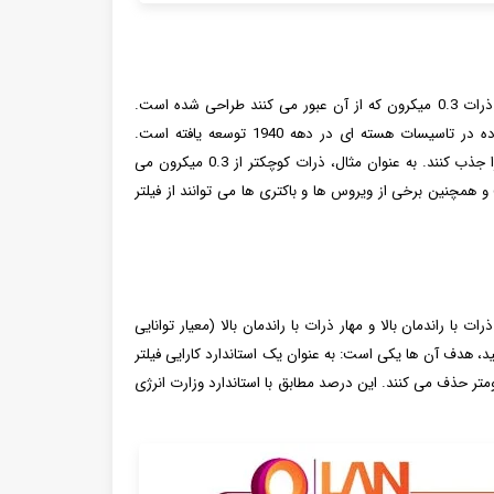
فیلتر HEPA یک فیلتر هوای ذرات با راندمان بالا است که برای حذف 99.97 درصد از تمام ذرات 0.3 میکرون که از آن عبور می کنند طراحی شده است.
استاندارد HEPA توسط وزارت انرژی دولت ایالات متحده تنظیم شده است و برای استفاده در تاسیسات هسته ای در دهه 1940 توسعه یافته است.
فیلترهای HEPA می توانند برخی از آلاینده ها را جمع آوری کنند، اما نمی توانند همه چیز را جذب کنند. به عنوان مثال، ذرات کوچکتر از 0.3 میکرون می
انند از طریق فیلتر HEPA فرار کنند، همچنین مولکول های گازی ترکیبات آلی فرار (VOCs) و همچنین برخی از ویروس ها و باکتری ها می توانند از فیلتر
 جذب ذرات با راندمان بالا و مهار ذرات با راندمان بالا (معیار توانایی
سید، هدف آن ها یکی است: به عنوان یک استاندارد کارایی فیلتر
 فیلترهای HEPA حداقل 99.97 درصد از ذرات معلق در هوا را با قطر 0.3 میکرومتر حذف می کنند. این درصد مطابق با استاندارد وزارت انرژی