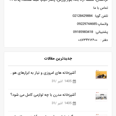
تماس با ما:
تلفن گویا: 02128429884
واتساپ:09229744685
پشتیبانی: 09185983418
دفتر : ۰۸۷۳۴۲۱۲۶۰۰
جدیدترین مقالات
آشپزخانه های امروزی و نیاز به ابزارهای هوشمندتر
1405 /تیر /31
آشپزخانه مدرن با چه لوازمی کامل می شود؟
1405 /تیر /31