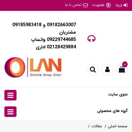
ورود
عضویت
تماس با ما
09182663007 و 09185983418
مشتریان
09229744685 واتساپ
02128429884 اداری
۰
منوی سایت
گروه های محصولی
صفحه اصلی
مقالات