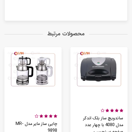
محصولات مرتبط
ساندویچ ساز بلک اندکر
چایی ساز مایر مدل MR-
مدل 4080 با چهار عدد
9898
صفحه ی نچسپ