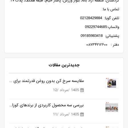
کردستان، منطقه آزاد بانه، بلوار ورزش، پاساژ خیام، طبقه همکف، پلاک ۲۰
تماس با ما:
تلفن گویا: 02128429884
واتساپ:09229744685
پشتیبانی: 09185983418
دفتر : ۰۸۷۳۴۲۱۲۶۰۰
جدیدترین مقالات
مقایسه سرخ کن بدون روغن قدرتمند برای آشپزی سالم تر
1405 /مرداد /12
بررسی سه محصول کاربردی از برندهای کوزانو، روگن و ناسا
1405 /مرداد /11