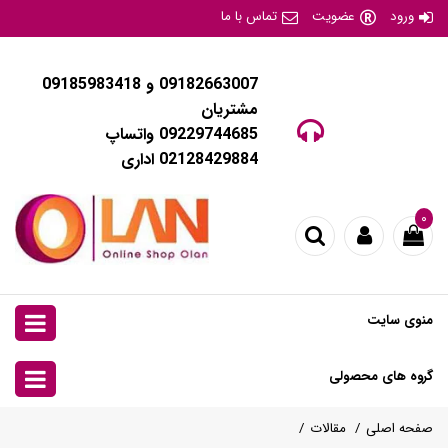
ورود
عضویت
تماس با ما
09182663007 و 09185983418
مشتریان
09229744685 واتساپ
02128429884 اداری
۰
منوی سایت
گروه های محصولی
صفحه اصلی
مقالات