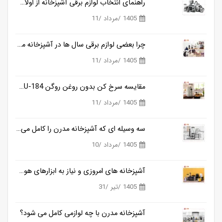
راهنمای انتخاب لوازم برقی آشپزخانه از اولان کالا
1405 /مرداد /11
چرا بعضی لوازم برقی سال ها در آشپزخانه می مانند و بعضی دیگر خیلی زود کنار گذاشته می شوند؟
1405 /مرداد /11
مقایسه سرخ کن بدون روغن روگن RU-184 و کوزانو KF818
1405 /مرداد /11
سه وسیله ای که آشپزخانه مدرن را کامل می کنند
1405 /مرداد /10
آشپزخانه های امروزی و نیاز به ابزارهای هوشمندتر
1405 /تیر /31
آشپزخانه مدرن با چه لوازمی کامل می شود؟