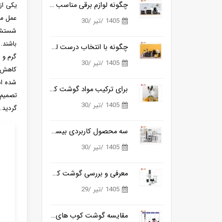
چگونه لوازم برقی مناسب آشپزی روزانه را ساده تر می کنند؟
یکی از
عمل می
1405 /تیر /30
شستشوی
باشند.
چگونه با انتخاب درست لوازم برقی آشپزخانه، زمان آشپزی را نصف کنیم؟
گرم و 
1405 /تیر /30
کاهش م
شده اس
برای ترکیب مواد گوشت کوب برقی بهتره یا مخلوط کن؟
تصمیم 
1405 /تیر /30
گردید.
سه محصول کاربردی بیسمارک برای آشپزخانه های مدرن
1405 /تیر /30
معرفی و بررسی گوشت کوب برقی بیسمارک مدل BM3315
1405 /تیر /29
مقایسه گوشت کوب های برقی بیسمارک مدل BM3315 و BM3316