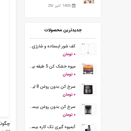
1405 /تیر /29
جدیدترین محصولات
کف شور ایستاده و شارژی بیسمارک مدل BM5510
۰ تومان
میوه خشک کن 5 طبقه بیسمارک مدل BM3004
۰ تومان
سرخ کن بدون روغن 8 لیتری بیسمارک مدل BM3570
۰ تومان
سرخ کن بدون روغن بیسمارک مدل BM-3558
۰ تومان
چگونگ
آبمیوه گیری تک کاره بیسمارک مدل BM2360