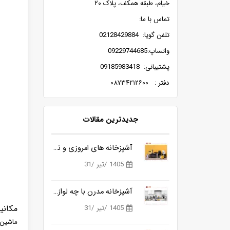
خیام، طبقه همکف، پلاک ۲۰
تماس با ما:
تلفن گویا: 02128429884
واتساپ:09229744685
پشتیبانی: 09185983418
دفتر : ۰۸۷۳۴۲۱۲۶۰۰
جدیدترین مقالات
آشپزخانه های امروزی و نیاز به ابزارهای هوشمندتر
1405 /تیر /31
آشپزخانه مدرن با چه لوازمی کامل می شود؟
مکانی
1405 /تیر /31
ماشین 