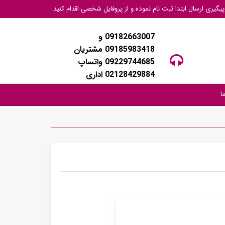
گیری ارسال ابتدا ثبت نام نموده و از پروفایل شخصی اقدام کنید.
09182663007 و
09185983418 مشتریان
09229744685 واتساپ
02128429884 اداری
ا