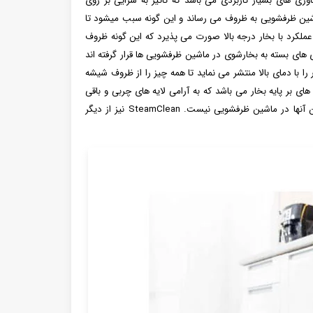
و یا Dishwasher steam technology یکی از فناوری های بسیار کاربردی می باشد که تاثیر به سزایی بر روی
ر ماشین ظرفشویی به ظروف می رساند و این گونه سبب میشود تا
ملکرد با بخار درجه بالا صورت می پذیرد که این گونه ظروف
 های بسته به بخارشوی در ماشین ظرفشویی ها قرار گرفته اند
Tr™ اشاره نمود که این فناوری بخار را با دمای بالا منتشر می نماید تا همه چیز را از ظروف شیشه
تابه های فولادی تمیز کند. گزینه Pre-Steam از دیگر فناوری های بر پایه بخار می باشد که به آرامی لایه های چربی و باقی
مانده غذا را از بین می برد که این گونه نیازی به تمیز کردن اقلام با دست قبل از قرار دادن آنها در ماشین ظرفشویی نیست. SteamClean نیز از دیگر