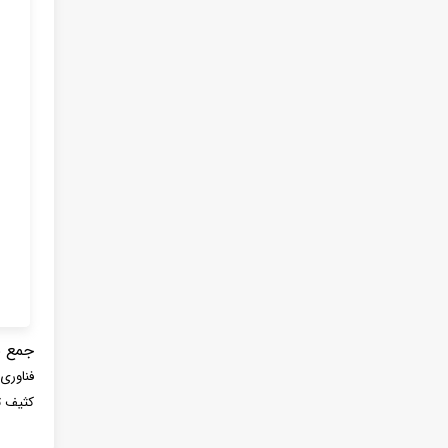
جمع ب
فناوری
کثیف ت