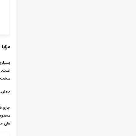
مزایا
بسیاری
سخت و 
معایب
جارو ش
محدود،
های مف