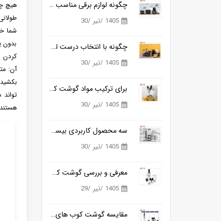
چگونه لوازم برقی مناسب آشپزی روزانه را ساده تر می کنند؟
هیچ چی
طولانی
1405 /تیر /30
شما خو
بدون پ
چگونه با انتخاب درست لوازم برقی آشپزخانه، زمان آشپزی را نصف کنیم؟
کردن ش
1405 /تیر /30
آن: مت
بکشید.
برای ترکیب مواد گوشت کوب برقی بهتره یا مخلوط کن؟
تواند 
1405 /تیر /30
هستند. توصیه می شود 
سه محصول کاربردی بیسمارک برای آشپزخانه های مدرن
1405 /تیر /30
معرفی و بررسی گوشت کوب برقی بیسمارک مدل BM3315
1405 /تیر /29
مقایسه گوشت کوب های برقی بیسمارک مدل BM3315 و BM3316