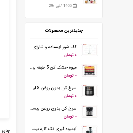
1405 /تیر /29
جدیدترین محصولات
کف شور ایستاده و شارژی بیسمارک مدل BM5510
۰ تومان
میوه خشک کن 5 طبقه بیسمارک مدل BM3004
۰ تومان
سرخ کن بدون روغن 8 لیتری بیسمارک مدل BM3570
۰ تومان
سرخ کن بدون روغن بیسمارک مدل BM-3558
۰ تومان
آبمیوه گیری تک کاره بیسمارک مدل BM2360
جارو 