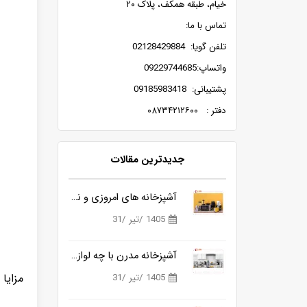
خیام، طبقه همکف، پلاک ۲۰
تماس با ما:
تلفن گویا: 02128429884
واتساپ:09229744685
پشتیبانی: 09185983418
دفتر : ۰۸۷۳۴۲۱۲۶۰۰
جدیدترین مقالات
آشپزخانه های امروزی و نیاز به ابزارهای هوشمندتر
1405 /تیر /31
آشپزخانه مدرن با چه لوازمی کامل می شود؟
مزایا
1405 /تیر /31