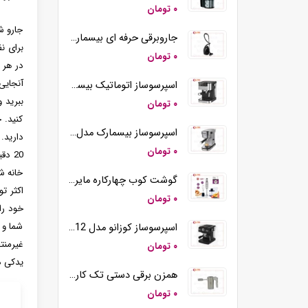
۰ تومان
جارو ش
جاروبرقی حرفه ای بیسمارک مدل BM2109
برای ن
۰ تومان
در هر 
آنجایی
اسپرسوساز اتوماتیک بیسمارک مدل BM2290
ببرید 
۰ تومان
کنید. 
اسپرسوساز بیسمارک مدل BM2260
دارید.
۰ تومان
20 د
خانه ش
گوشت کوب چهارکاره مایر مدل MR-194
۰ تومان
شما و 
اسپرسوساز کوزانو مدل KM12
غیرمنت
۰ تومان
یدکی د
همزن برقی دستی تک کاره کوزانو مدل HM212
۰ تومان