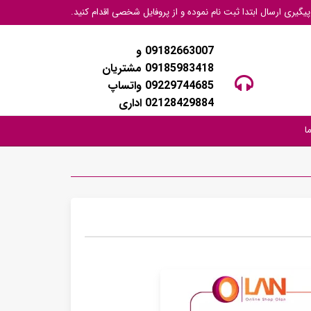
گیری ارسال ابتدا ثبت نام نموده و از پروفایل شخصی اقدام کنید.
09182663007 و
09185983418 مشتریان
09229744685 واتساپ
02128429884 اداری
ا