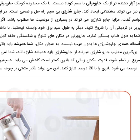
ز آزار دهنده تر از یک
جاروبرقی
با سیم کوتاه نیست. با یک محدوده کوچک جاروبرقی
 نیز می تواند مشکلاتی ایجاد کند.
جارو شارژی
بی سیم راه حل واضحی است. در این م
اهم گفت. مزایا: جارو شارژی می تواند در بسیاری از موقعیت ها مطلوب باشد. اگر
ریز در نزدیکی آن را شروع کنید، دیگر به طول سیم برق خود وابسته نیستید. با دا
ما به طول طناب بستگی ندارد، جاروبرقی در مکان های شلوغ و شکستگی حلقه کابل 
أسفانه همه ی جاروشارژی ها بدون عیب نیستند. به عنوان مثال، شما همیشه باید باتری 
 بزرگترین معایب جارو شارژی عبارتند از: جاروشارژی باید همیشه شارژ باشد، شما نمی 
سریع ‌تر تمام شود، قدرت مکش زمانی که باتری کمتر است کاهش می یابد. همچنین ام
باتری را با 20 درصد شارژ کنید. این می تواند تأثیر مثبتی بر چرخه عمر جاروبرقی داشته باشد.