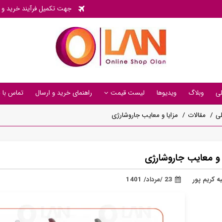
جهت تکمیل فرآیند خرید و پی
ی
وبلاگ
ویدیوها
لیست قیمت
راهنمای خرید و ارسال
تماس با م
ی
مقالات
مزایا و معایب جاروشارژی
 و معایب جاروشارژی
ه کریم پور
23 /مرداد/ 1401