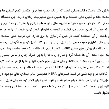
ارژی یک دستگاه الکترونیکی است که از یک پمپ هوا برای مکیدن تمام کثیفی ها و 
ظافت خانه و کابین عالی هستند و به همین دلیل محبوبیت زیادی دارند. این دستگا
مکانی که بخواهید ذخیره کنید و ذخیره سازی آن فضای زیادی را هدر نمی دهد. یکی د
 که حمل آن آسان است، می توانید با توجه به نیازهای تمیز کردن خود، آن را به هر جا
و راحت از آن استفاده کنید. در حین کار نیازی به برق ندارد، می توانید حتی سخت
جارو های شارژی صرفه جویی در انرژی و زمان می کند. تمیز کردن و نگهداری یک مک
 با استفاده از روش های سنتی نظافت، تمیز کردن یک خانه بزرگ چند ساعت زمان می
قیقه انجام دهد. آن ها حذف گرد و غبار و زباله ها را بدون صرف زمان و تلاش بسیار 
ما را بهبود می بخشند. با داشتن جاروشارژی های خوب آلرژن ها را از هوا حذف کنید.
اکثر تولید کنندگان مدل هایی با فیلترهای HEPA ارائه می دهن
خود را شاداب تر و بهداشتی تر کنید. فیلترهای HEPA هم
عزیزانتان اجازه می دهد هوای سالم تنفس کنید. نمی توان انکار کرد که جاروشارژی بس
ظره ای را ایجاد کند. با این حال، اگر مدل شما محبوب است، نباید مشکلی وجود د
شوار باشد.