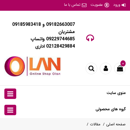
ورود
عضویت
تماس با ما
09182663007 و 09185983418
مشتریان
09229744685 واتساپ
02128429884 اداری
۰
منوی سایت
گروه های محصولی
صفحه اصلی
مقالات