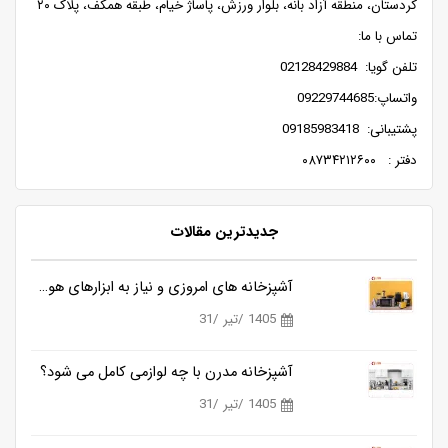
کردستان، منطقه آزاد بانه، بلوار ورزش، پاساژ خیام، طبقه همکف، پلاک ۲۰
تماس با ما:
تلفن گویا: 02128429884
واتساپ:09229744685
پشتیبانی: 09185983418
دفتر : ۰۸۷۳۴۲۱۲۶۰۰
جدیدترین مقالات
آشپزخانه های امروزی و نیاز به ابزارهای هوشمندتر
1405 /تیر /31
آشپزخانه مدرن با چه لوازمی کامل می شود؟
1405 /تیر /31