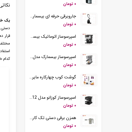
۰ تومان
نکاتی
جاروبرقی حرفه ای بیسمارک مدل BM2109
یک خر
۰ تومان
دستی و
قرار د
اسپرسوساز اتوماتیک بیسمارک مدل BM2290
مختلف 
۰ تومان
استفاد
اسپرسوساز بیسمارک مدل BM2260
کدام خ
۰ تومان
گوشت کوب چهارکاره مایر مدل MR-194
۰ تومان
اسپرسوساز کوزانو مدل KM12
۰ تومان
همزن برقی دستی تک کاره کوزانو مدل HM212
۰ تومان