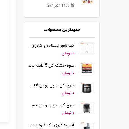
1405 /تیر /29
جدیدترین محصولات
کف شور ایستاده و شارژی بیسمارک مدل BM5510
۰ تومان
میوه خشک کن 5 طبقه بیسمارک مدل BM3004
۰ تومان
سرخ کن بدون روغن 8 لیتری بیسمارک مدل BM3570
۰ تومان
سرخ کن بدون روغن بیسمارک مدل BM-3558
۰ تومان
آبمیوه گیری تک کاره بیسمارک مدل BM2360