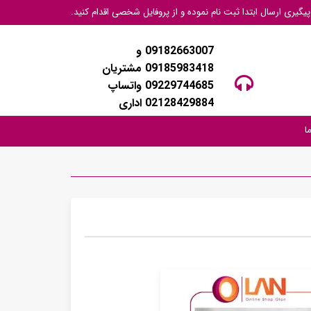
گیری ارسال ابتدا ثبت نام نموده و از پروفایل شخصی اقدام کنید.
09182663007 و
09185983418 مشتریان
09229744685 واتساپ
02128429884 اداری
ا