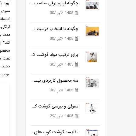
چگونه لوازم برقی مناسب آشپزی روزانه را ساده تر می کنند؟
تهیه ی
مفیدی 
1405 /تیر /30
استفاد
فرنگی،
چگونه با انتخاب درست لوازم برقی آشپزخانه، زمان آشپزی را نصف کنیم؟
مدت زم
1405 /تیر /30
کند؟ ا
مخصوصا
برای ترکیب مواد گوشت کوب برقی بهتره یا مخلوط کن؟
تفت ده
1405 /تیر /30
دهید. 
عرض چن
سه محصول کاربردی بیسمارک برای آشپزخانه های مدرن
1405 /تیر /30
معرفی و بررسی گوشت کوب برقی بیسمارک مدل BM3315
1405 /تیر /29
مقایسه گوشت کوب های برقی بیسمارک مدل BM3315 و BM3316