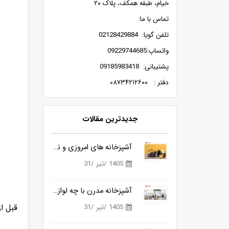
خیام، طبقه همکف، پلاک ۲۰
تماس با ما:
تلفن گویا: 02128429884
واتساپ:09229744685
پشتیبانی: 09185983418
دفتر : ۰۸۷۳۴۲۱۲۶۰۰
جدیدترین مقالات
آشپزخانه های امروزی و نیاز به ابزارهای هوشمندتر
1405 /تیر /31
آشپزخانه مدرن با چه لوازمی کامل می شود؟
قبل ا
1405 /تیر /31