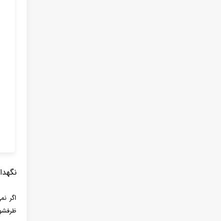
نگهدا
اگر نم
ظرفشوی