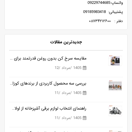
واتساپ:09229744685
پشتیبانی: 09185983418
دفتر : ۰۸۷۳۴۲۱۲۶۰۰
جدیدترین مقالات
مقایسه سرخ کن بدون روغن قدرتمند برای آشپزی سالم تر
1405 /مرداد /12
بررسی سه محصول کاربردی از برندهای کوزانو، روگن و ناسا
1405 /مرداد /11
راهنمای انتخاب لوازم برقی آشپزخانه از اولان کالا
1405 /مرداد /11