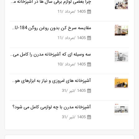
چرا بعضی لوازم برقی سال ها در آشپزخانه می مانند و بعضی دیگر خیلی زود کنار گذاشته می شوند؟
1405 /مرداد /11
مقایسه سرخ کن بدون روغن روگن RU-184 و کوزانو KF818
1405 /مرداد /11
سه وسیله ای که آشپزخانه مدرن را کامل می کنند
1405 /مرداد /10
آشپزخانه های امروزی و نیاز به ابزارهای هوشمندتر
1405 /تیر /31
آشپزخانه مدرن با چه لوازمی کامل می شود؟
1405 /تیر /31