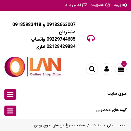
ورود
عضویت
تماس با ما
09182663007 و 09185983418
مشتریان
09229744685 واتساپ
02128429884 اداری
۰
منوی سایت
گروه های محصولی
صفحه اصلی
مقالات
معایب سرخ کن های بدون روغن