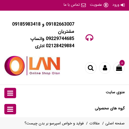
ورود
عضویت
تماس با ما
09182663007 و 09185983418
مشتریان
09229744685 واتساپ
02128429884 اداری
۰
منوی سایت
گروه های محصولی
صفحه اصلی
مقالات
فواید و خواص اسپرسو بر بدن چیست؟