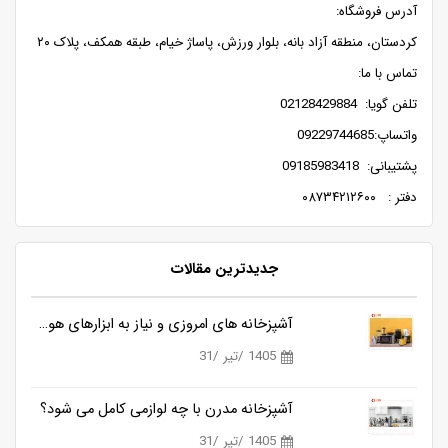
آدرس فروشگاه:
کردستان، منطقه آزاد بانه، بلوار ورزش، پاساژ خیام، طبقه همکف، پلاک ۲۰
تماس با ما:
تلفن گویا: 02128429884
واتساپ:09229744685
پشتیبانی: 09185983418
دفتر : ۰۸۷۳۴۲۱۲۶۰۰
جدیدترین مقالات
آشپزخانه های امروزی و نیاز به ابزارهای هوشمندتر
1405 /تیر /31
آشپزخانه مدرن با چه لوازمی کامل می شود؟
1405 /تیر /31