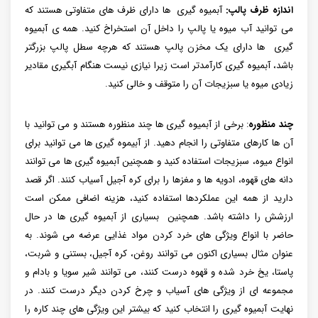
اندازه ظرف پالپ:
آبمیوه گیری ها دارای ظرف های متفاوتی هستند که
می توانید آب میوه یا پالپ را داخل آن استخراخ کنید. همه ی آبمیوه
گیری ها دارای یک مخزن پالپ هستند که هرچه سطل پالپ بزرگتر
باشد، آبمیوه گیری کارآمدتر است زیرا نیازی نیست هنگام آبگیری مقادیر
زیادی میوه یا سبزیجات آن را متوقف و خالی کنید.
چند منظوره
: برخی از آبمیوه گیری ها چند منظوره هستند و می توانید با
آن ها کارهای متفاوتی را انجام دهید. از آبیموه گیری ها می توانید برای
انواع میوه، سبزیجات استفاده کنید و همچنین آبمیوه‌ گیری‌ ها می ‌توانند
دانه‌ های قهوه، ادویه ‌ها و مغزها را برای کره آجیل آسیاب کنند. اگر قصد
دارید از همه این عملکردها استفاده کنید، هزینه اضافی ممکن است
ارزشش را داشته باشد. همچنین بسیاری از آبمیوه گیری ها در حال
حاضر با انواع ویژگی های خرد کردن مواد غذایی عرضه می شوند. به
عنوان مثال بسیاری اکنون می توانند روغن، کره آجیل، بستنی و شربت،
پاستا، یخ خرد شده و قهوه درست کنند، می توانند شیر سویا و بادام و
مجموعه ای از ویژگی های آسیاب و چرخ کردن دیگر درست کنند. در
نهایت آبمیوه گیری را انتخاب کنید که بیشتر این ویژگی های چند کاره را