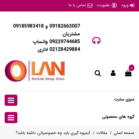
ورود
عضویت
تماس با ما
09182663007 و 09185983418
مشتریان
09229744685 واتساپ
02128429884 اداری
۰
منوی سایت
گروه های محصولی
صفحه اصلی
مقالات
آبمیوه گیری باید چه خصوصیاتی داشته باشد؟