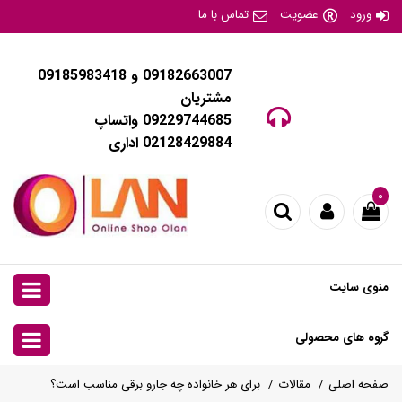
ورود
عضویت
تماس با ما
09182663007 و 09185983418
مشتریان
09229744685 واتساپ
02128429884 اداری
۰
منوی سایت
گروه های محصولی
صفحه اصلی
مقالات
برای هر خانواده چه جارو برقی مناسب است؟