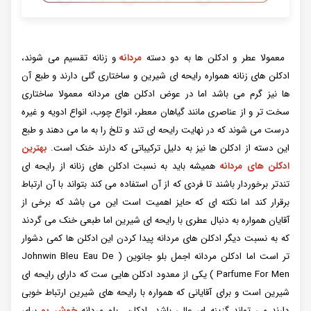
معمولا عطر و ادکلن ها به دو دسته
مردانه
و زنانه تقسیم می شوند،
ادکلن های زنانه همواره رایحه ای شیرین و ساختاری گلی دارند و طبع آن
ها نیز گرم می باشد اما در عوض ادکلن های مردانه معمولا ساختاری
سخت تر و از عناصری مانند گیاهان معطر، انواع چوب، انواع ادویه و غیره
درست می شوند که در نهایت رایحه ای تند و تلخ را به ما می دهند و طبع
این دسته از ادکلن ها نیز به دلیل ترکیباتی که دارند خنک است.
بهترین
ادکلن های مردانه
همیشه باید به نسبت ادکلن های زنانه از رایحه ای
تندتر برخوردار باشند تا فردی که از آن استفاده می کند بتواند با آن ارتباط
برقرار کند اما نکته ای که حایز اهمیت است این می باشد که برخی از
آقایان همواره به دنبال عطری با رایحه ای شیرین اما طبعی خنک می گردند
که به نسبت دیگر ادکلن های مردانه پیدا کردن این ادکلن ها کمی دشوار
تر است اما ادکلن مردانه اجمل بلو جانوین ( Johnwin Bleu Eau De
Parfume For Men ) یکی از معدود ادکلن هایی ست که دارای رایحه ای
شیرین است و برای آقایانی که همواره با رایحه های شیرین ارتباط خوبی
دارند می تواند گزینه ای عالی باشد، ادکلن بلو مردانه
خوش بو
برای