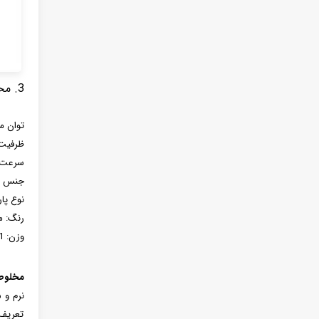
3. مخلوط کن تک کاره مدل mr-116
توان مصرفی
ظرفیت: 2 ل
سرعت: 3 سرع
جنس تی
نوع پا
رنگ: 
وزن: 1 کیلوگرم
مخلوط ک
تعریف 