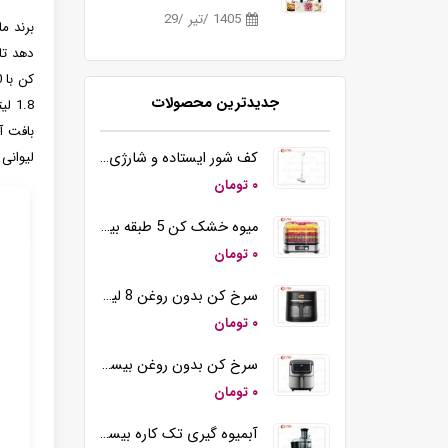
1405 /تیر /29
برند م
دهد تا
جدیدترین محصولات
کف شور ایستاده و شارژی بیسمارک مدل BM5510
لیوانی
۰ تومان
میوه خشک کن 5 طبقه بیسمارک مدل BM3004
۰ تومان
سرخ کن بدون روغن 8 لیتری بیسمارک مدل BM3570
۰ تومان
سرخ کن بدون روغن بیسمارک مدل BM-3558
۰ تومان
آبمیوه گیری تک کاره بیسمارک مدل BM2360