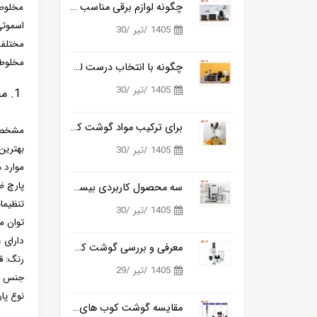
چگونه لوازم برقی مناسب آشپزی روزانه را ساده تر می کنند؟
مخلوط‌
اسموتی
1405 /تیر /30
مختلف 
مخلوط 
چگونه با انتخاب درست لوازم برقی آشپزخانه، زمان آشپزی را نصف کنیم؟
1405 /تیر /30
1. مخلوط کن سه کاره ی مایر مدل MR-142
برای ترکیب مواد گوشت کوب برقی بهتره یا مخلوط کن؟
مشخصا
بهترین
1405 /تیر /30
موارد 
پارچ ظرفیت
سه محصول کاربردی بیسمارک برای آشپزخانه های مدرن
تنظیما
1405 /تیر /30
توان مصرفی
دارای 
معرفی و بررسی گوشت کوب برقی بیسمارک مدل BM3315
رنگ: ق
1405 /تیر /29
جنس تی
نوع پا
مقایسه گوشت کوب های برقی بیسمارک مدل BM3315 و BM3316