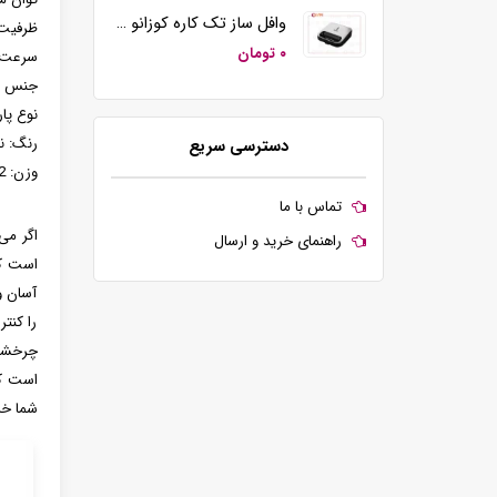
وافل ساز تک کاره کوزانو مدل KZ20
ظرفیت: 1.5 ل
۰ تومان
سرعت: 2 سرع
جنس تی
نوع پا
رنگ: ن
دسترسی سریع
وزن: 2 کیلوگرم
تماس با ما
اگر می
راهنمای خرید و ارسال
آسان و
را کنت
چرخشی 
شما خر