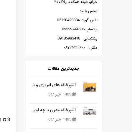
خیام، طبقه همکف، پلاک ۲۰
تماس با ما:
تلفن گویا: 02128429884
واتساپ:09229744685
پشتیبانی: 09185983418
دفتر : ۰۸۷۳۴۲۱۲۶۰۰
جدیدترین مقالات
آشپزخانه های امروزی و نیاز به ابزارهای هوشمندتر
1405 /تیر /31
آشپزخانه مدرن با چه لوازمی کامل می شود؟
8 تا از بهترین مخلوط کن هایی که برای خرید مناسب هستند
1405 /تیر /31