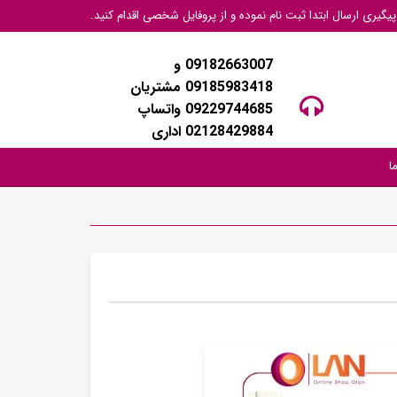
گیری ارسال ابتدا ثبت نام نموده و از پروفایل شخصی اقدام کنید.
09182663007 و
09185983418 مشتریان
09229744685 واتساپ
02128429884 اداری
ا