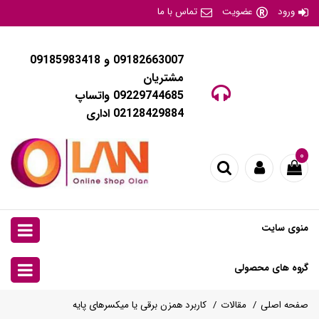
ورود
عضویت
تماس با ما
09182663007 و 09185983418
مشتریان
09229744685 واتساپ
02128429884 اداری
۰
منوی سایت
گروه های محصولی
صفحه اصلی
مقالات
کاربرد همزن برقی یا میکسرهای پایه