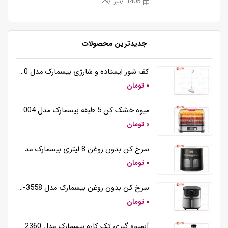
1405 /تیر /29
جدیدترین محصولات
کف شور ایستاده و شارژی بیسمارک مدل BM5510
۰ تومان
میوه خشک کن 5 طبقه بیسمارک مدل BM3004
۰ تومان
سرخ کن بدون روغن 8 لیتری بیسمارک مدل BM3570
۰ تومان
سرخ کن بدون روغن بیسمارک مدل BM-3558
۰ تومان
آبمیوه گیری تک کاره بیسمارک مدل BM2360