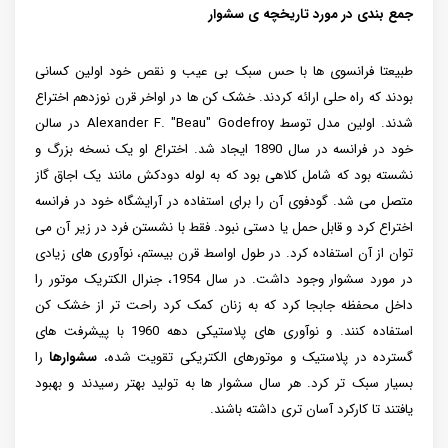
جمع بندی در مورد تاریخچه ی سشوار
طبیعتا فرانسوی ها با حس سبک بی عیب و نقص خود اولین کسانی
بودند که راه حلی ارائه کردند. خشک کن ها در اواخر قرن نوزدهم اختراع
شدند. اولین مدل توسط Alexander F. "Beau" Godefroy در سالن
خود در فرانسه در سال 1890 ایجاد شد. اختراع او یک نسخه بزرگ و
نشسته بود که شامل کلاهی بود که به لوله دودکش مانند یک اجاق گاز
متصل می شد. گودفوی آن را برای استفاده در آرایشگاه خود در فرانسه
اختراع کرد و قابل حمل یا دستی نبود. فقط با نشستن فرد در زیر آن می
توان از آن استفاده کرد. در طول اواسط قرن بیستم، نوآوری های زیادی
در مورد سشوار وجود داشت. در سال 1954، جنرال الکتریک موتور را
داخل محفظه جابجا کرد که به زنان کمک کرد راحت تر از خشک کن
استفاده کنند. و نوآوری های پلاستیکی دهه 1960 با پیشرفت های
گسترده در پلاستیک و موتورهای الکتریکی تقویت شده،
سشوارها
را
بسیار سبک تر کرد. هر سال سشوار ها به تولید بهتر رسیدند و بهبود
یافتند تا کارکرد آسان تری داشته باشند.