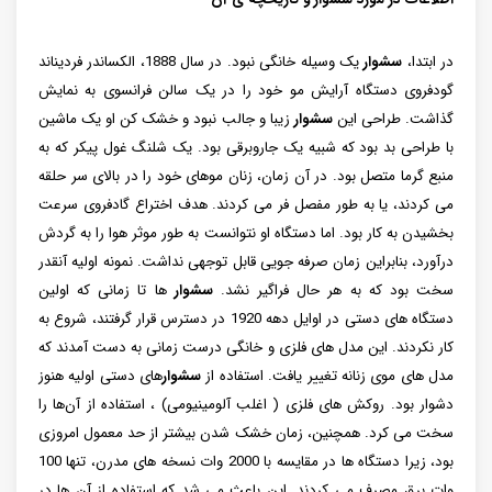
در ابتدا،
سشوار
یک وسیله خانگی نبود. در سال 1888، الکساندر فردیناند
گودفروی دستگاه آرایش مو خود را در یک سالن فرانسوی به نمایش
گذاشت. طراحی این
سشوار
زیبا و جالب نبود و خشک کن او یک ماشین
با طراحی بد بود که شبیه یک جاروبرقی بود. یک شلنگ غول پیکر که به
منبع گرما متصل بود. در آن زمان، زنان موهای خود را در بالای سر حلقه
می ‌کردند، یا به ‌طور مفصل فر می ‌کردند. هدف اختراع گادفروی سرعت
بخشیدن به کار بود. اما دستگاه او نتوانست به طور موثر هوا را به گردش
درآورد، بنابراین زمان صرفه جویی قابل توجهی نداشت. نمونه اولیه آنقدر
سخت بود که به هر حال فراگیر نشد.
سشوار
ها تا زمانی که اولین
دستگاه‌ های دستی در اوایل دهه 1920 در دسترس قرار گرفتند، شروع به
کار نکردند. این مدل ‌های فلزی و خانگی درست زمانی به‌ دست آمدند که
مدل‌ های موی زنانه تغییر یافت. استفاده از
سشوار
های دستی اولیه هنوز
دشوار بود. روکش ‌های فلزی ( اغلب آلومینیومی) ، استفاده از آن‌ها را
سخت می ‌کرد. همچنین، زمان خشک شدن بیشتر از حد معمول امروزی
بود، زیرا دستگاه ها در مقایسه با 2000 وات نسخه های مدرن، تنها 100
وات برق مصرف می کردند. این باعث می‌ شد که استفاده از آن‌ ها در