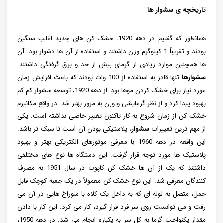
تاریخچه ی سشوار ها
همانطور که گفتیم در دهه 1920، خشک کن های جدید اغلب سنگین
بودند و تقریباً 1 کیلوگرم وزن داشتند و استفاده از آن ها دشوار بود. آن
ها همچنین موارد زیادی از گرمای بیش از حد و برق گرفتگی داشتند.
سشوارها
تنها قادر به استفاده از 100 وات بودند که باعث افزایش زمان
مورد نیاز برای خشک کردن موها بود. از دهه 1920، توسعه سشوار کم کم
بهبود پیدا کرد و از نظر گرمایشی و وزن به مرور بهتر شد. در واقع مکانیزم
خشک کن از زمان شروع به کار تاکنون تغییر خاصی نداشته است. یکی
از مهم ‌ترین تغییرات
سشوار
، پلاستیکی بودن آن است تا سبک ‌تر باشد.
این واقعه در دهه 1960 با معرفی موتورهای الکتریکی بهتر و بهبود
پلاستیک ها مورد توجه قرار گرفت. این دستگاه ها نوع های مختلفی
داشتند که یک از آن ها خشک‌ کن کاپوت در سال 1951 به مصرف‌
کنندگان معرفی شد. این نوع خشک‌ کن معمولاً در یک جعبه کوچک قابل
حمل، متصل به لوله‌ ای که به داخل یک کلاه با سوراخ ‌هایی در آن می
‌رفت و می‌ توانست روی سر فرد قرار گیرد، کار می‌ کرد. این کار با دادن
مقدار یکنواخت گرما به کل سر به یکباره انجام می شد. در دهه 1950،