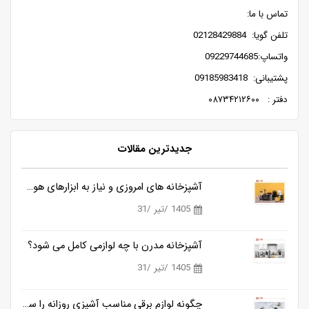
تماس با ما:
تلفن گویا: 02128429884
واتساپ:09229744685
پشتیبانی: 09185983418
دفتر : ۰۸۷۳۴۲۱۲۶۰۰
جدیدترین مقالات
آشپزخانه های امروزی و نیاز به ابزارهای هوشمندتر
1405 /تیر /31
آشپزخانه مدرن با چه لوازمی کامل می شود؟
1405 /تیر /31
چگونه لوازم برقی مناسب آشپزی روزانه را ساده تر می کنند؟