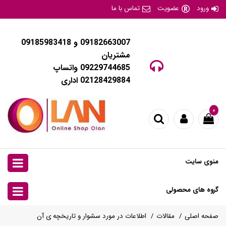
ورود
عضویت
تماس با ما
09182663007 و 09185983418
مشتریان
09229744685 واتساپ
02128429884 اداری
۰
منوی سایت
گروه های محصولی
صفحه اصلی
مقالات
اطلاعات در مورد سشوار و تاریخچه ی آن