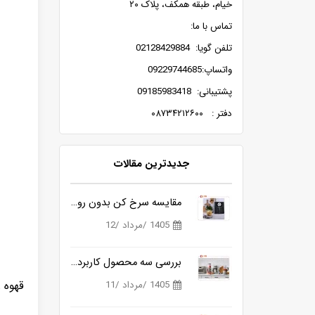
خیام، طبقه همکف، پلاک ۲۰
تماس با ما:
تلفن گویا: 02128429884
واتساپ:09229744685
پشتیبانی: 09185983418
دفتر : ۰۸۷۳۴۲۱۲۶۰۰
جدیدترین مقالات
مقایسه سرخ کن بدون روغن قدرتمند برای آشپزی سالم تر
1405 /مرداد /12
بررسی سه محصول کاربردی از برندهای کوزانو، روگن و ناسا
قهوه 
1405 /مرداد /11