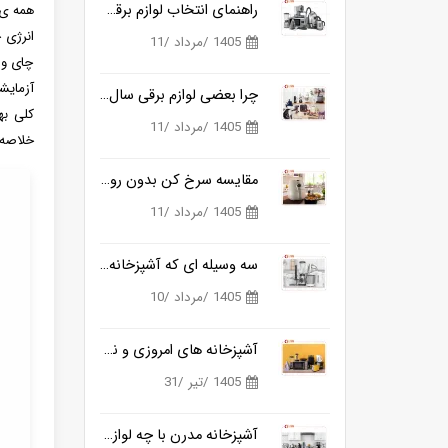
راهنمای انتخاب لوازم برقی آشپزخانه از اولان کالا
همه ی 
انرژی 
1405 /مرداد /11
چای و 
آزمایش
چرا بعضی لوازم برقی سال ها در آشپزخانه می مانند و بعضی دیگر خیلی زود کنار گذاشته می شوند؟
کلی به
1405 /مرداد /11
خلاصه 
مقایسه سرخ کن بدون روغن روگن RU-184 و کوزانو KF818
1405 /مرداد /11
سه وسیله ای که آشپزخانه مدرن را کامل می کنند
1405 /مرداد /10
آشپزخانه های امروزی و نیاز به ابزارهای هوشمندتر
1405 /تیر /31
آشپزخانه مدرن با چه لوازمی کامل می شود؟