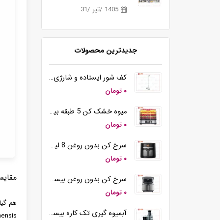
1405 /تیر /31
جدیدترین محصولات
کف شور ایستاده و شارژی بیسمارک مدل BM5510
۰ تومان
میوه خشک کن 5 طبقه بیسمارک مدل BM3004
۰ تومان
سرخ کن بدون روغن 8 لیتری بیسمارک مدل BM3570
۰ تومان
مقایس
سرخ کن بدون روغن بیسمارک مدل BM-3558
۰ تومان
هم گیا
آبمیوه گیری تک کاره بیسمارک مدل BM2360
 sinensis