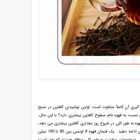
گیری آن کاملاً متفاوت است. اولین نوشیدنی کافئین در صبح
 نسبت به قهوه خام سطوح کافئین بیشتری دارد؟ با این حال،
هوه به طور کلی در شروع روز مقداری کافئین بیشتری می دهد،
چای سیاه و سبز هر دو سوزش آهسته بیشتری برای شما ایجاد می کنند تا مدت طولانی تری ادامه دهید. یک فنجان قهوه 8 اونسی بین 80 تا 185 میلی
ن چای 8 اونسی فقط 15 تا 70 میلی گرم کافئین دارد. متخصصان سلامت به طور کلی موافق هستند که بهتر است