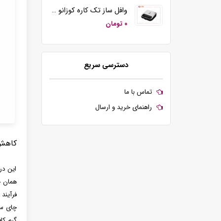
وافل ساز تک کاره کوزانو مدل KZ20
۰ تومان
دسترسی سریع
تماس با ما
راهنمای خرید و ارسال
کاهش
این در
همان چ
فرآیند