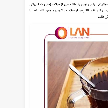
برداشت تجاری رشد می کنند، به اندازه درختچه باقی بمانند. استفاده از چای به عنوان یک نوشیدنی را می توان به 2737 قبل از میلاد، زمانی که امپراتور
چین شن نونگ آن را کشف کرد، ردیابی کرد. از سوی دیگر، قهوه اولین بار به عنوان نوشیدنی در قرن 9 یا 10 پس از میلاد در اتیوپی یا یمن ظاهر شد. با
رش یافت.