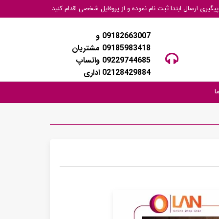
گیری ارسال ابتدا ثبت نام نموده و از پروفایل شخصی اقدام کنید.
09182663007 و
09185983418 مشتریان
09229744685 واتساپ
02128429884 اداری
ا