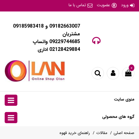
ورود
عضویت
تماس با ما
09182663007 و 09185983418
مشتریان
09229744685 واتساپ
02128429884 اداری
۰
منوی سایت
گروه های محصولی
صفحه اصلی
مقالات
راهنمای خرید قهوه