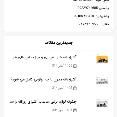
واتساپ:09229744685
پشتیبانی: 09185983418
دفتر : ۰۸۷۳۴۲۱۲۶۰۰
جدیدترین مقالات
آشپزخانه های امروزی و نیاز به ابزارهای هوشمندتر
1405 /تیر /31
آشپزخانه مدرن با چه لوازمی کامل می شود؟
1405 /تیر /31
چگونه لوازم برقی مناسب آشپزی روزانه را ساده تر می کنند؟
1405 /تیر /30