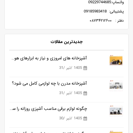
واتساپ:09229744685
پشتیبانی: 09185983418
دفتر : ۰۸۷۳۴۲۱۲۶۰۰
جدیدترین مقالات
آشپزخانه های امروزی و نیاز به ابزارهای هوشمندتر
1405 /تیر /31
آشپزخانه مدرن با چه لوازمی کامل می شود؟
1405 /تیر /31
چگونه لوازم برقی مناسب آشپزی روزانه را ساده تر می کنند؟
1405 /تیر /30