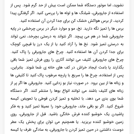
نشوید، اما موتور دستگاه شما ممکن است بیش از حد گرم شود. پس از
استفاده از جاروبرقی، شیلنگ ها و لوله ها را بررسی کنید. اگر گرفتگی پیدا
کردید، از برس هواکش خشک کن برای جدا کردن آن استفاده کنید.
برس ها را تمیز نگه دارید. نخ، مو و موارد دیگر در برس چرخشی در پایه
جاروبرقی شما در هم می‌ پیچد. اگر نتواند به درستی بچرخد، نمی تواند
به درستی تمیز شود. نخ ها را آزاد کنید یا از یک درز یا قیچی کوچک
برای جدا کردن آن ها استفاده کنید. چرخ های جاروبرقی را پاک کنید.
چرخ‌ های جاروبرقی کثیف می ‌توانند آثاری را روی فرش تمیز شما باقی
بگذارند یا باعث ایجاد خراش در کف‌ های خانه ی شما شوند. بنابراین،
پس از استفاده، چرخ ها را سریع با پارچه مرطوب پاک کنید تا کثیفی ها
و زباله ها از بین برود. در صورت نیاز بو زدایی کنید. جاروبرقی ها اگر پر از
زباله های کثیف باشند می توانند انواع بوها را منتشر کنند. اگر دستگاه
شما بوی بدی می دهد، با تخلیه و تمیز کردن قوطی یا تعویض کیسه
شروع کنید. اگر بو باقی ماند، جاروبرقی خود را عمیقا تمیز کنید و به فکر
پاشیدن یک خوشبو کننده فرش خانگی باشید. قبل از جاروبرقی، روی
زمین خوشبو کننده بریزید. یا همچنیم می توان برای پخش یک عطر
دوست داشتنی در حین تمیز کردن با جاروبرقی، به سادگی ظرف یا کیسه