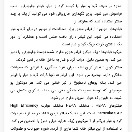
علاوه بر ظرف گرد و غبار یا کیسه گرد و غبار، فیلتر جاروبرقی اغلب
فراموش می شود. برای نگهداری جاروبرقی خود می توانید از یک یا چند
فیلتر استفاده کنید که عبارتند از:
فیلترهای موتور : از فیلتر موتور برای محافظت از موتور در برابر گرد و غبار
استفاده می شود. این فیلتر دارای بافت خشن است و عملکرد آن دور
نگه داشتن ذرات بزرگ گرد و غبار است.
میکرو فیلترها : یک میکرو فیلتر هوای خارج شده توسط جاروبرقی را تمیز
می کند. به همین دلیل، ذرات گرد و غبار به داخل خانه باز نمی گردند.
فیلتر کربن : فیلتر کربن اغلب برای افراد سیگاری یا افرادی که حیوانات
خانگی دارند توصیه می شود. این فیلتر نه تنها ذرات گرد و غبار را فیلتر
می کند، بلکه بوهای نامطبوع را نیز خنثی می کند. هر مولکول بو
موجودی که توسط حیوانات خانگی باقی می ماند، به کربن متصل می
شود، به طوری که هوای تمیزتر خارج می شود.
فیلترهای HEPA : مخفف HEPA مخفف عبارت High Efficiency
Particulate Air است. این تکنیک فیلتر کردن 99.9 درصد از تمام ذرات
گرد و غبار بزرگتر از 1 میکرون (یک هزارم میلی متر) را تضمین می کند.
با استفاده از این فیلتر خانه شما عاری از گرده، شوره حیوانات و فضولات