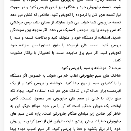
شوند. تسمه جاروبرقی خود را هنگام تمیز کردن بازرسی کنید و در صورت
نیاز تسمه های شل یا فرسوده را تعویض کنید. علائمی که نشان می دهد
تسمه جاروبرقی شما خراب می شود عبارتند از صدای بلند، برس چرخشی
که نمی چرخد یا بوی سوختن لاستیک می دهد. اگر متوجه بوی سوختگی
شدید، استفاده از دستگاه خود را متوقف کنید و بلافاصله تسمه و سیم را
بررسی کنید. تسمه های فرسوده را طبق دستورالعمل سازنده خود
تعویض کنید. اگر سیم برق ساییده است، با تعمیرکار یا برقکار مشورت
کنید.
مرحله 2. دوشاخه و سیم را بررسی کنید.
شاخک های سیم
جاروبرقی
اغلب خم می شوند، به خصوص اگر دستگاه
را با کشیدن سیم از برق جدا کنید. دوشاخه را بررسی کنید و از یک
انبردست برای صاف کردن شاخک های خم شده استفاده کنید. ایجاد لکه
های نازک یا خالی در سیم های جاروبرقی غیر معمول نیست. گاهی
اوقات، یک حیوان خانگی است که آن را می جود. مواقع دیگر، این به
خاطر گیر افتادن زیر مبلمان هنگام جاروبرقی است. پاره شدن سیم ‌های
جاروبرقی خطرات ایمنی زیادی دارد، بنابراین قبل از تمیز کردن جارو برقی
خود را از برق بکشید و خط را بررسی کنید. اگر سیم آسیب دیده پیدا