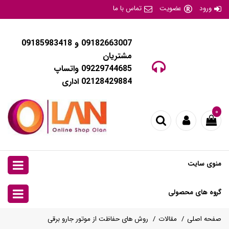
ورود
عضویت
تماس با ما
09182663007 و 09185983418
مشتریان
09229744685 واتساپ
02128429884 اداری
۰
منوی سایت
گروه های محصولی
صفحه اصلی
مقالات
روش های حفاظت از موتور جارو برقی