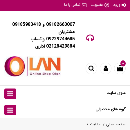
ورود
عضویت
تماس با ما
09182663007 و 09185983418
مشتریان
09229744685 واتساپ
02128429884 اداری
۰
منوی سایت
گروه های محصولی
صفحه اصلی
مقالات