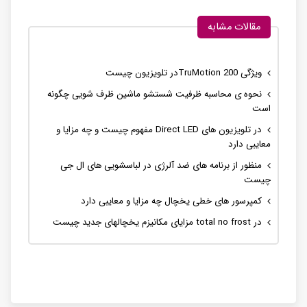
مقالات مشابه
ویژگی TruMotion 200در تلویزیون چیست
نحوه ی محاسبه ظرفیت شستشو ماشین ظرف شویی چگونه
است
در تلویزیون های Direct LED مفهوم چیست و چه مزایا و
معایبی دارد
منظور از برنامه های ضد آلرژی در لباسشویی های ال جی
چیست
کمپرسور های خطی یخچال چه مزایا و معایبی دارد
در total no frost مزایای مکانیزم یخچالهای جدید چیست