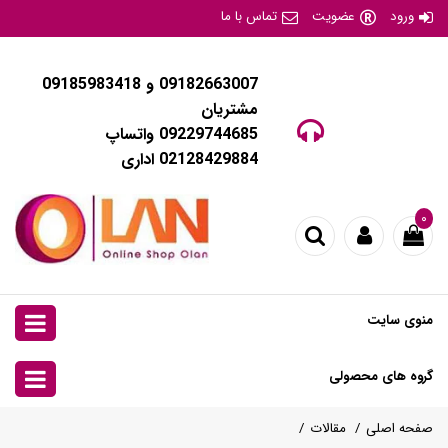
ورود
عضویت
تماس با ما
09182663007 و 09185983418
مشتریان
09229744685 واتساپ
02128429884 اداری
۰
منوی سایت
گروه های محصولی
صفحه اصلی
مقالات