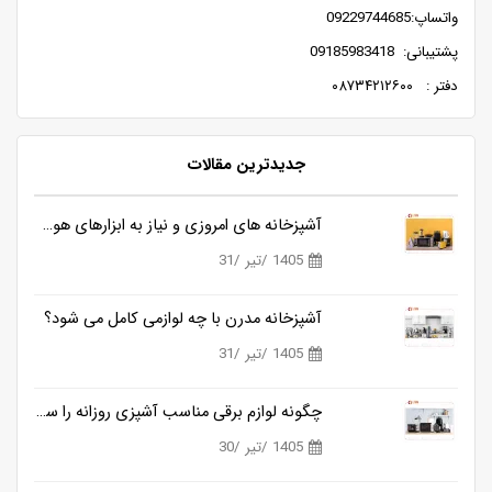
واتساپ:09229744685
پشتیبانی: 09185983418
دفتر : ۰۸۷۳۴۲۱۲۶۰۰
جدیدترین مقالات
آشپزخانه های امروزی و نیاز به ابزارهای هوشمندتر
1405 /تیر /31
آشپزخانه مدرن با چه لوازمی کامل می شود؟
1405 /تیر /31
چگونه لوازم برقی مناسب آشپزی روزانه را ساده تر می کنند؟
1405 /تیر /30