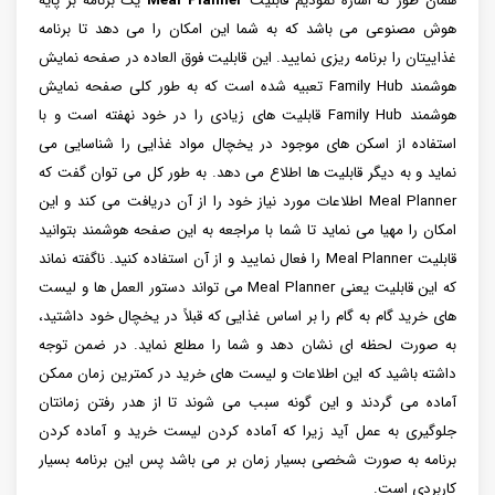
همان طور که اشاره نمودیم قابلیت
Meal Planner
یک برنامه بر پایه
هوش مصنوعی می باشد که به شما این امکان را می دهد تا برنامه
غذاییتان را برنامه ریزی نمایید. این قابلیت فوق العاده در صفحه نمایش
هوشمند Family Hub تعبیه شده است که به طور کلی صفحه نمایش
هوشمند Family Hub قابلیت های زیادی را در خود نهفته است و با
استفاده از اسکن های موجود در یخچال مواد غذایی را شناسایی می
نماید و به دیگر قابلیت ها اطلاع می دهد. به طور کل می توان گفت که
Meal Planner اطلاعات مورد نیاز خود را از آن دریافت می کند و این
امکان را مهیا می نماید تا شما با مراجعه به این صفحه هوشمند بتوانید
قابلیت Meal Planner را فعال نمایید و از آن استفاده کنید. ناگفته نماند
که این قابلیت یعنی Meal Planner می تواند دستور العمل ها و لیست
های خرید گام به گام را بر اساس غذایی که قبلاً در یخچال خود داشتید،
به صورت لحظه ای نشان دهد و شما را مطلع نماید. در ضمن توجه
داشته باشید که این اطلاعات و لیست های خرید در کمترین زمان ممکن
آماده می گردند و این گونه سبب می شوند تا از هدر رفتن زمانتان
جلوگیری به عمل آید زیرا که آماده کردن لیست خرید و آماده کردن
برنامه به صورت شخصی بسیار زمان بر می باشد پس این برنامه بسیار
کاربردی است.