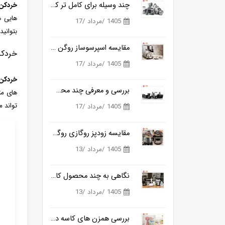
چند وسیله برای کامل تر کردن تجهیزات خانه
خردکن 
‌هایی 
1405 /مرداد /17
بتوانید
مقایسه اسپرسوساز روگن و ناسا و کدام انتخاب کامل تری برای تهیه قهوه در خانه است؟
خردک
1405 /مرداد /17
خردکن
بررسی و معرفی چند محصول کاربردی از برند ناسا
های مت
تواند 
1405 /مرداد /17
مقایسه زودپز روگازی روگن RU-6030 و زودپز برقی ناسا NS-3073
1405 /مرداد /13
نگاهی به چند محصول کاربردی ناسا
1405 /مرداد /13
بررسی همزن های کاسه دار کوزانو و روگن