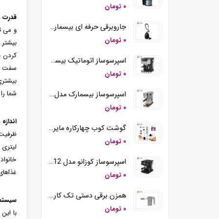
۰ تومان
قدرت و
جاروبرقی حرفه ای بیسمارک مدل BM2109
و می ت
۰ تومان
بیشتر 
کردن پ
اسپرسوساز اتوماتیک بیسمارک مدل BM2290
سفت ما
۰ تومان
شما را
اسپرسوساز بیسمارک مدل BM2260
۰ تومان
اندازه 
گوشت کوب چهارکاره مایر مدل MR-194
۰ تومان
خانواد
اسپرسوساز کوزانو مدل KM12
غذاهای
۰ تومان
همزن برقی دستی تک کاره کوزانو مدل HM212
سیستم 
۰ تومان
با این