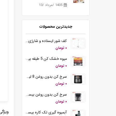
1405 /مرداد /13
جدیدترین محصولات
کف شور ایستاده و شارژی بیسمارک مدل BM5510
۰ تومان
میوه خشک کن 5 طبقه بیسمارک مدل BM3004
۰ تومان
سرخ کن بدون روغن 8 لیتری بیسمارک مدل BM3570
۰ تومان
سرخ کن بدون روغن بیسمارک مدل BM-3558
۰ تومان
ویژگی
آبمیوه گیری تک کاره بیسمارک مدل BM2360