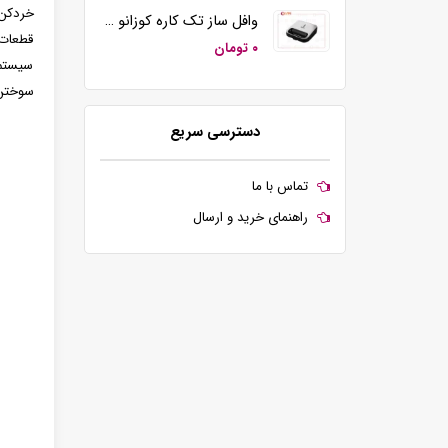
خردکن 
وافل ساز تک کاره کوزانو مدل KZ20
قطعات 
۰ تومان
سیستم 
سوختن 
دسترسی سریع
تماس با ما
راهنمای خرید و ارسال