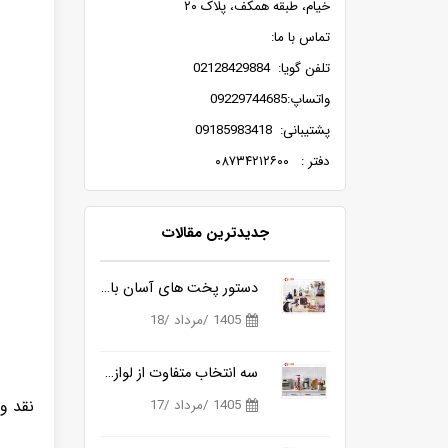
خیام، طبقه همکف، پلاک ۲۰
تماس با ما:
تلفن گویا: 02128429884
واتساپ:09229744685
پشتیبانی: 09185983418
دفتر : ۰۸۷۳۴۲۱۲۶۰۰
جدیدترین مقالات
دستور پخت های آسان با یک پلوپز خانگی
1405 /مرداد /18
سه انتخاب متفاوت از لوازم برقی برای آشپزخانه
نقد و
1405 /مرداد /17