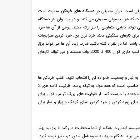
صرفی است. توان مصرفی در
دستگاه های خردکن
متفوت است
ی است که هر محصولی مصرفی می کنند و هر چه توان هر دستگاه
واند کارایی متفاوتی را نیز ارائه دهند. برخی از آن ها خرد
 برای کارهای سنگینی مانند خرد کرن یخ، خرد کردن سبزیجات
اشد. اما در نظر داشته باشید قدرت زیاد آن ها می تواند برق
بیشتری را نیز مصزف کند و همچنین گران تر نسبت به خردکن های دیگر باشد. خردکن ها اغلب دارای توان 400 تا 2000 وات هستند و می تواند کارهای
ه نیاز و جمعیت خانواده ان را انتخاب کنید. اغلب خردکن ها
ظرفیت کاسه ای در حدود 2 لیتر دارند. اطمینان حاصل کنید که کاسه به اندازه کافی برای شما مناسب است که همه مواد به تیغه برسد. ظرفیت کاسه های 2
د یکباره سالاد و غذای یک وعده را درست کند. از ظرفیت های بزرگ تر می توان برای
 برای پوره کردن و خرد کردن غذای کودک و پیاز و سار برای
ستم ایمنی در هنگام از شما محافظت می کند تا بتوانید بهتر
ه می برند. هنگام خرید به نحوه قفل شدن درب نیز توجه کنید.