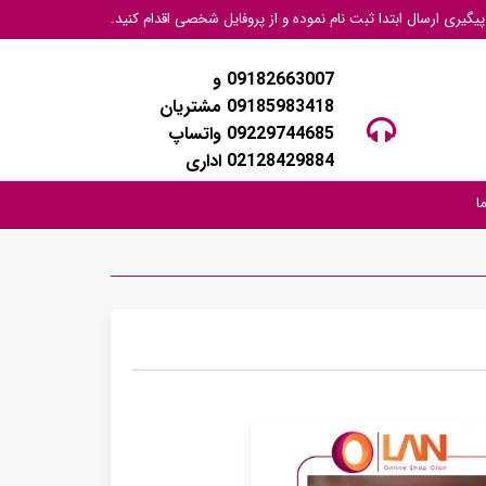
گیری ارسال ابتدا ثبت نام نموده و از پروفایل شخصی اقدام کنید.
09182663007 و
09185983418 مشتریان
09229744685 واتساپ
02128429884 اداری
ا