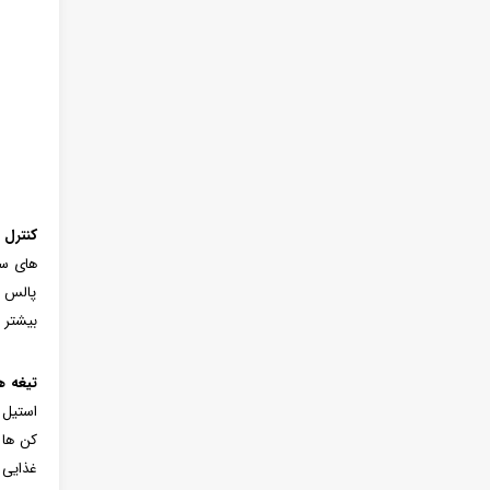
کنترل‌
های سا
پالس د
بیشتر 
تیغه ه
استیل 
غذایی 